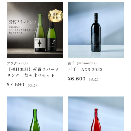
白ワイン・オレンジワイン
赤ワイン・ロゼワイン
スパークリングワイン
一升瓶ワイン
フジクレール
百千（momochi）
今月のおすすめ
【送料無料】受賞スパーク
百千 AX3 2023
リング 飲み比べセット
セール
¥
6,600
（税込）
¥
7,590
（税込）
期間限定商品
ブランド一覧
百千（momochi）