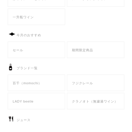
一升瓶ワイン
今月のおすすめ
セール
期間限定商品
ブランド一覧
百千（momochi）
フジクレール
LADY beetle
クラノオト（無濾過ワイン）
ジュース