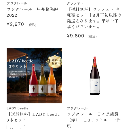
フジクレール
クラノオト
フジクレール 甲州樽発酵
【送料無料】クラノオト 全
2022
種類セット｜8月下旬以降の
発送となります。予めご了
¥
2,970
（税込）
承くださいませ。
¥
9,800
（税込）
LADY beetle
フジクレール
【送料無料】LADY beetle
フジクレール 日々是感謝
3本セット
（赤） 1.8リットル 一升
瓶