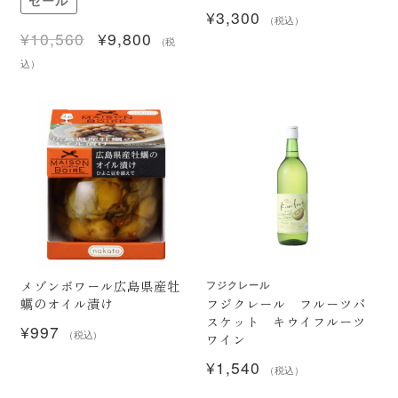
セール
¥
3,300
（税込）
¥
10,560
¥
9,800
元
現
（税
の
在
込）
価
の
格
価
は
格
¥10,560
は
で
¥9,800
し
で
た。
す。
メゾンボワール広島県産牡
フジクレール
フジクレール フルーツバ
蠣のオイル漬け
スケット キウイフルーツ
¥
997
ワイン
（税込）
¥
1,540
（税込）