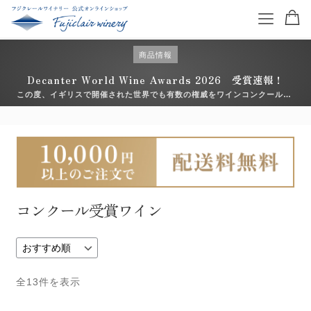
商品情報
Decanter World Wine Awards 2026 受賞速報！
この度、イギリスで開催された世界でも有数の権威をワインコンクール
「Decanter World Wine Awards （デキャンタ・ワールド・ワイン・ア
ワード）2026」において、フジクレールワイナリーのアイテムが入賞いた
特集を読む
しました。 日々向き合っている畑や醸造の積み重ねが、こうした形で評価
いただけ […]
商品一覧
ワイン一覧
コンクール受賞ワイン
コンクール受賞ワイン
お得なワインセット
全13件を表示
ギフトセット