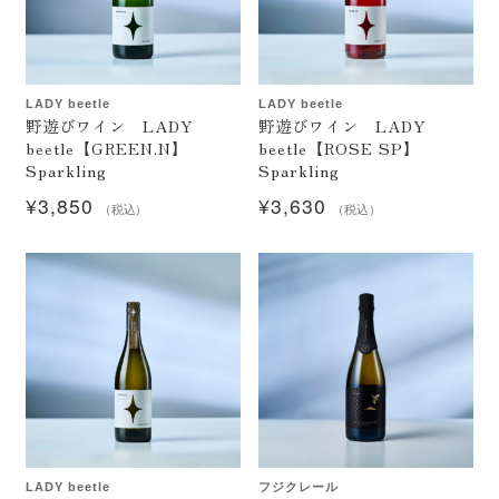
フジクレール
LADY beetle
LADY beetle
LADY beetle
野遊びワイン LADY
野遊びワイン LADY
クラノオト（無濾過ワイン）
beetle【GREEN.N】
beetle【ROSE SP】
Sparkling
Sparkling
ジュース
¥
3,850
¥
3,630
（税込）
（税込）
ワイン雑貨・おつまみ
ギフト包装・袋
ワイン用ギフトボックス
紙袋・ビニール袋
店舗情報
LADY beetle
フジクレール