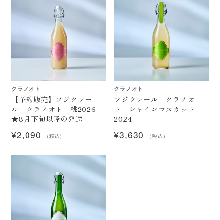
クラノオト
クラノオト
【予約販売】フジクレー
フジクレール クラノオ
ル クラノオト 桃2026｜
ト シャインマスカット
★8月下旬以降の発送
2024
¥
2,090
¥
3,630
（税込）
（税込）