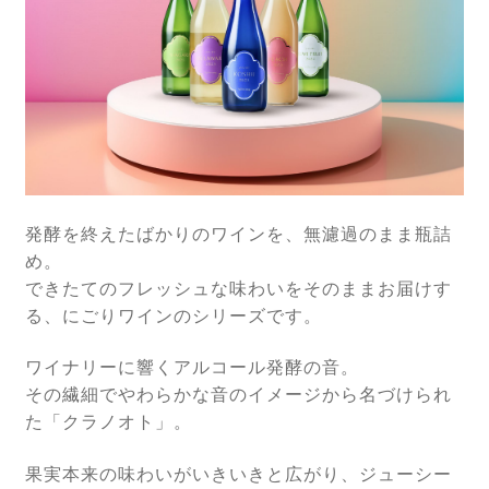
白ワイン・オレンジワイン
赤ワイン・ロゼワイン
スパークリングワイン
一升瓶ワイン
発酵を終えたばかりのワインを、無濾過のまま瓶詰
今月のおすすめ
め。
セール
できたてのフレッシュな味わいをそのままお届けす
る、にごりワインのシリーズです。
期間限定商品
ワイナリーに響くアルコール発酵の音。
その繊細でやわらかな音のイメージから名づけられ
ブランド一覧
た「クラノオト」。
百千（momochi）
果実本来の味わいがいきいきと広がり、ジューシー