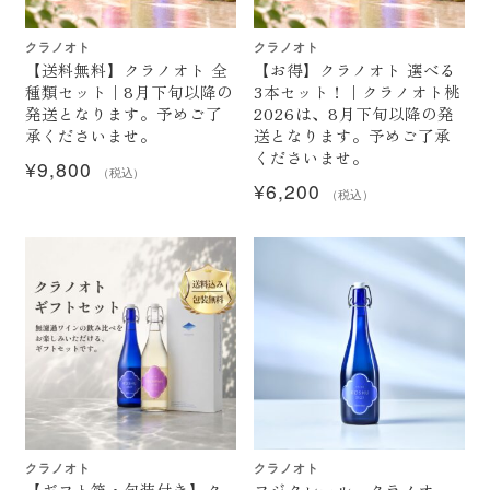
お問い合わせ
クラノオト
クラノオト
【送料無料】クラノオト 全
【お得】クラノオト 選べる
種類セット｜8月下旬以降の
3本セット！｜クラノオト桃
発送となります。予めご了
2026は、8月下旬以降の発
承くださいませ。
送となります。予めご了承
くださいませ。
¥
9,800
（税込）
¥
6,200
（税込）
クラノオト
クラノオト
【ギフト箱・包装付き】ク
フジクレール クラノオ