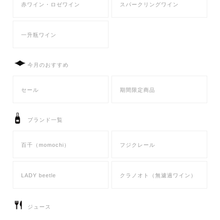
赤ワイン・ロゼワイン
スパークリングワイン
一升瓶ワイン
今月のおすすめ
セール
期間限定商品
ブランド一覧
百千（momochi）
フジクレール
LADY beetle
クラノオト（無濾過ワイン）
ジュース