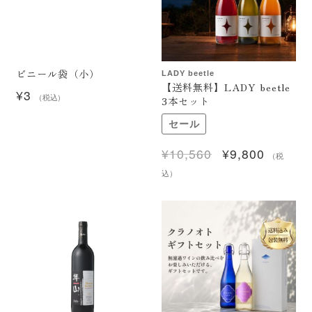
ビニール袋（小）
LADY beetle
【送料無料】LADY beetle
¥
3
3本セット
（税込）
セール
¥
10,560
¥
9,800
元
現
（税
の
在
込）
価
の
格
価
は
格
¥10,560
は
で
¥9,800
し
で
た。
す。