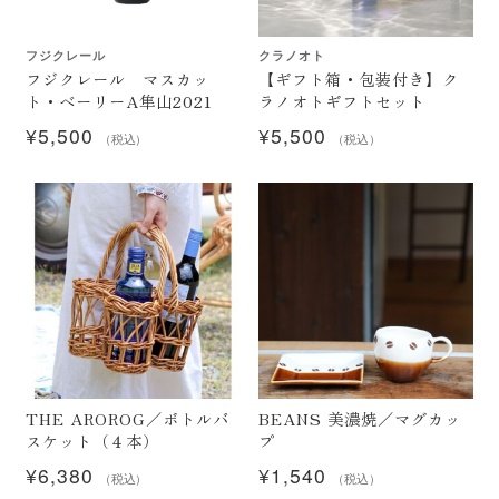
フジクレール
クラノオト
フジクレール マスカッ
【ギフト箱・包装付き】ク
ト・ベーリーA隼山2021
ラノオトギフトセット
¥
5,500
¥
5,500
（税込）
（税込）
THE AROROG／ボトルバ
BEANS 美濃焼／マグカッ
スケット（４本）
プ
¥
6,380
¥
1,540
（税込）
（税込）