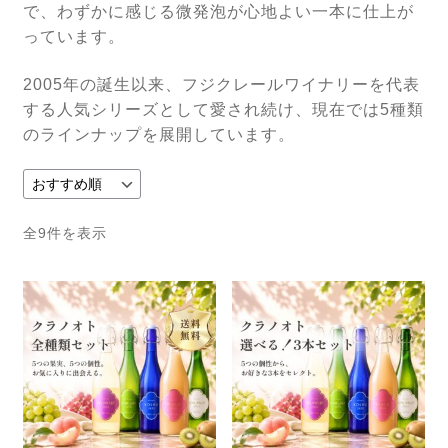
で、わずかに感じる微発泡が心地よい一本に仕上が
フジクレール
っています。
LADY beetle
2005年の誕生以来、フジクレールワイナリーを代表
する人気シリーズとして愛され続け、現在では5種類
クラノオト（無濾過ワイン）
のラインナップを展開しています。
ジュース
ワイン雑貨・おつまみ
全9件を表示
ギフト包装・袋
ワイン用ギフトボックス
紙袋・ビニール袋
店舗情報