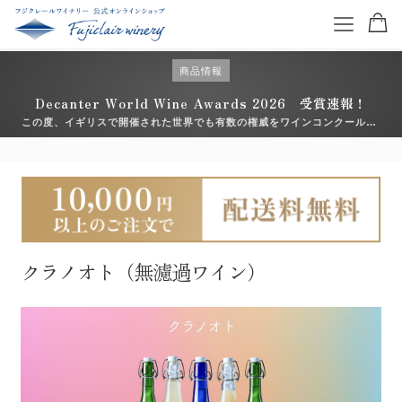
商品情報
Decanter World Wine Awards 2026 受賞速報！
この度、イギリスで開催された世界でも有数の権威をワインコンクール
「Decanter World Wine Awards （デキャンタ・ワールド・ワイン・ア
ワード）2026」において、フジクレールワイナリーのアイテムが入賞いた
特集を読む
しました。 日々向き合っている畑や醸造の積み重ねが、こうした形で評価
いただけ […]
商品一覧
ワイン一覧
クラノオト（無濾過ワイン）
コンクール受賞ワイン
お得なワインセット
ギフトセット