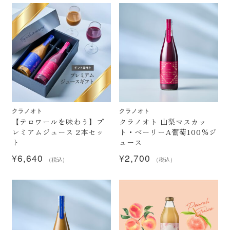
白ワイン・オレンジワイン
赤ワイン・ロゼワイン
スパークリングワイン
一升瓶ワイン
クラノオト
クラノオト
今月のおすすめ
【テロワールを味わう】プ
クラノオト 山梨マスカッ
レミアムジュース 2本セッ
ト・ベーリーA葡萄100％ジ
セール
ト
ュース
¥
6,640
¥
2,700
期間限定商品
（税込）
（税込）
ブランド一覧
百千（momochi）