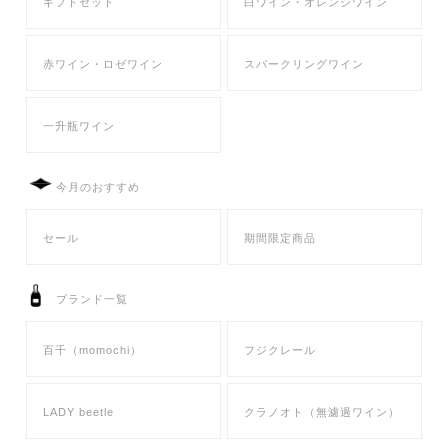
ギフトセット
白ワイン・オレンジワイン
赤ワイン・ロゼワイン
スパークリングワイン
一升瓶ワイン
今月のおすすめ
セール
期間限定商品
ブランド一覧
百千（momochi）
フジクレール
LADY beetle
クラノオト（無濾過ワイン）