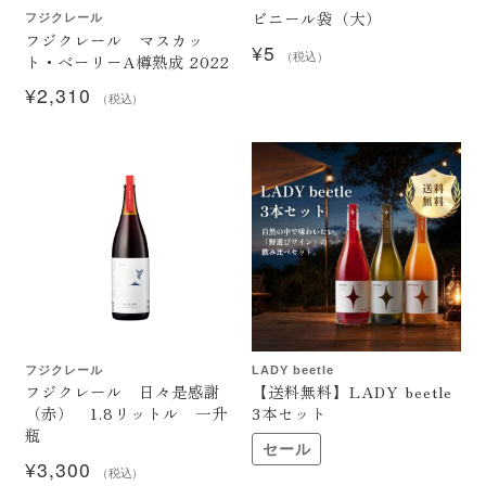
ビニール袋（大）
フジクレール
フジクレール マスカッ
¥
5
ト・ベーリーA樽熟成 2022
（税込）
¥
2,310
（税込）
フジクレール
LADY beetle
フジクレール 日々是感謝
【送料無料】LADY beetle
（赤） 1.8リットル 一升
3本セット
瓶
セール
¥
3,300
（税込）