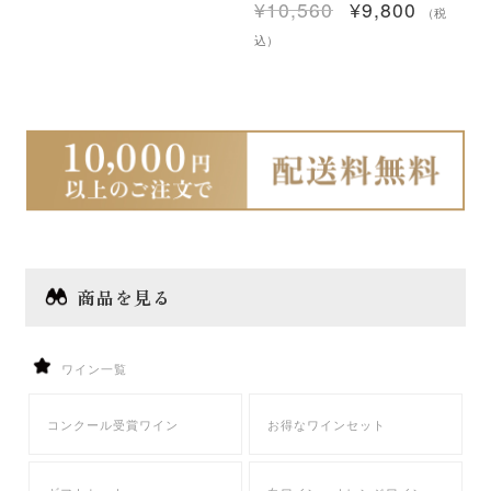
¥
10,560
¥
9,800
元
現
（税
の
在
込）
価
の
格
価
は
格
¥10,560
は
で
¥9,800
し
で
た。
す。
商品を見る
ワイン一覧
コンクール受賞ワイン
お得なワインセット