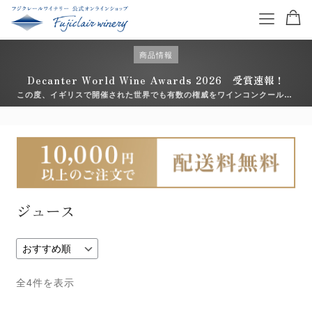
商品情報
Decanter World Wine Awards 2026 受賞速報！
この度、イギリスで開催された世界でも有数の権威をワインコンクール
「Decanter World Wine Awards （デキャンタ・ワールド・ワイン・ア
ワード）2026」において、フジクレールワイナリーのアイテムが入賞いた
特集を読む
しました。 日々向き合っている畑や醸造の積み重ねが、こうした形で評価
いただけ […]
商品一覧
ワイン一覧
ジュース
コンクール受賞ワイン
お得なワインセット
全4件を表示
ギフトセット