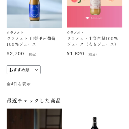
フジクレール
LADY beetle
クラノオト
クラノオト
クラノオト（無濾過ワイン）
クラノオト 山梨甲州葡萄
クラノオト山梨白桃100%
100％ジュース
ジュース（ももジュース）
ジュース
¥
2,700
¥
1,620
（税込）
（税込）
ワイン雑貨・おつまみ
ギフト包装・袋
全4件を表示
ワイン用ギフトボックス
最近チェックした商品
紙袋・ビニール袋
店舗情報