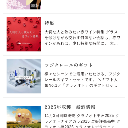
ア最大のワインコンペティション“女性審
フジクレール
査員が選んだ世界のワイン”。 審査会世界
各地から沢山のワインがエントリーされ、
LADY beetle
女性ワインプロフェッショナル（ソムリ
特集
エ、ワイン醸造家、ワインスクール […]
大切な人と飲みたい赤ワイン特集 グラス
クラノオト（無濾過ワイン）
を傾けながら交わす何気ない会話も、赤ワ
インがあれば、少し特別な時間に。 大切
な人との距離が、そっと近づくアイテムを
ジュース
ご提案します。 百千 AX3 2023 北杜市明
野町の自社圃場で収穫された「カベルネ・
フジクレールのギフト
ワイン雑貨・おつまみ
ソーヴィニヨン」「メルロー」、 そして
希少品種 「志太乃輝」 […]
様々なシーンでご活用いただける、フジク
レールのギフトセットです。 ＼ギフト人
ギフト包装・袋
気No.1／「クラノオト」のギフトセット
ワイン用ギフトボックス
大人気ロングセラー商品「クラノオト」か
ら人気の2本をセレクトしました。和食に
ぴったりの「甲州」と食前酒やデザートワ
紙袋・ビニール袋
2025年収穫 新酒情報
インとしてもお楽しみいただける「デラウ
ェア」。 何度も開け閉めして、 […]
11月3日同時発売 クラノオト甲州2025 ク
店舗情報
ラノオトナイアガラ2025 ご好評発売中 ク
ラノオト桃2025 クラノオトデラウエア