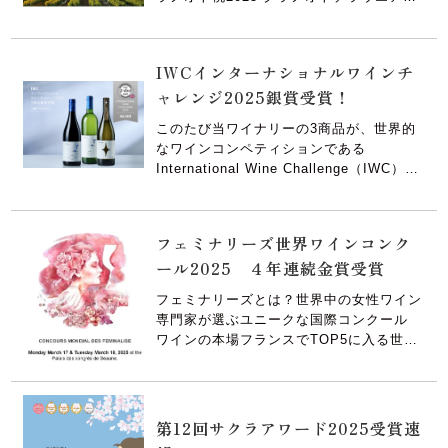
お問い合わせ
2025
IWCインターナショナルワインチ
ャレンジ2025銀賞受賞！
このたび当ワイナリーの3商品が、世界的
なワインコンペティションである
International Wine Challenge（IWC）
2025 において 銀賞（Silver Medal） を
受賞いたしました。 IWC（International
Wine Challenge） は、ロンドンを拠点に
フェミナリーズ世界ワインコンク
[…]
ール2025 ４年連続金賞受賞
フェミナリーズとは？世界中の女性ワイン
専門家が選ぶユニークな国際コンクール
ワインの本場フランスでTOP5に入る世界
的知名度の高いコンクールです。日本を始
め世界中から毎年約5000アイテムのワイ
ンがフランスに集結します。最大の魅力
は、審査員が、世界中の女性ワイン専門家
第12回サクラアワード2025受賞速
であるということ。世界中から経験 […]