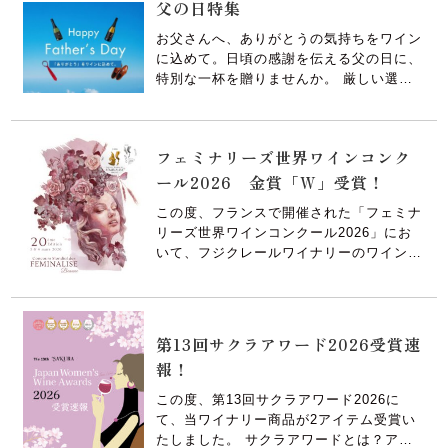
父の日特集
畑や醸造の積み重ねが、こうした形で評価
白ワイン・オレンジワイン
いただけ […]
お父さんへ、ありがとうの気持ちをワイン
に込めて。日頃の感謝を伝える父の日に、
特別な一杯を贈りませんか。 厳しい選果
赤ワイン・ロゼワイン
を乗り越えたブドウのみを使用して醸造し
た「吟果」シリーズの赤白セットです。母
スパークリングワイン
の日の贈り物はもちろん、通常ギフトとし
フェミナリーズ世界ワインコンク
ても、ご活用いただけます。 【セット内
ール2026 金賞「W」受賞！
容】・ フジクレール 吟果甲州20 […]
一升瓶ワイン
この度、フランスで開催された「フェミナ
今月のおすすめ
リーズ世界ワインコンクール2026」にお
いて、フジクレールワイナリーのワインが
セール
金賞をダブル受賞いたしました。 女性ソ
ムリエや醸造家、ジャーナリストなど、世
期間限定商品
界の第一線で活躍する女性ワイン専門家た
ちによって選ばれた今回の受賞は、私たち
第13回サクラアワード2026受賞速
のワインづくりに対する大きな評価 […]
報！
ブランド一覧
この度、第13回サクラアワード2026に
百千（momochi）
て、当ワイナリー商品が2アイテム受賞い
たしました。 サクラアワードとは？アジ