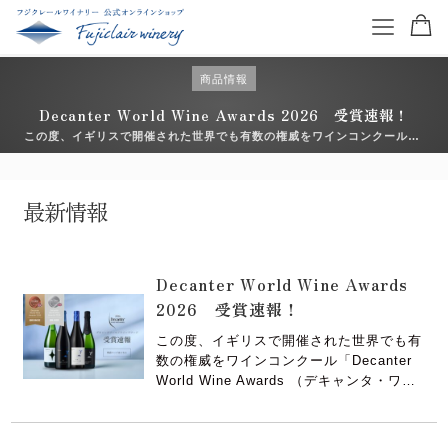
商品情報
Decanter World Wine Awards 2026 受賞速報！
この度、イギリスで開催された世界でも有数の権威をワインコンクール
「Decanter World Wine Awards （デキャンタ・ワールド・ワイン・ア
ワード）2026」において、フジクレールワイナリーのアイテムが入賞いた
特集を読む
しました。 日々向き合っている畑や醸造の積み重ねが、こうした形で評価
最新情報
いただけ […]
商品一覧
Decanter World Wine Awards
ワイン一覧
2026 受賞速報！
コンクール受賞ワイン
この度、イギリスで開催された世界でも有
数の権威をワインコンクール「Decanter
お得なワインセット
World Wine Awards （デキャンタ・ワー
ルド・ワイン・アワード）2026」におい
て、フジクレールワイナリーのアイテムが
ギフトセット
入賞いたしました。 日々向き合っている