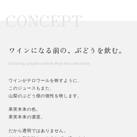
ル
を
CONCEPT
味
わ
う】
プ
レ
ワインになる前の、ぶどうを飲む。
ミ
ア
Drinking grapes before they become wine.
ム
ジ
ワインがテロワールを映すように、
ュ
このジュースもまた、
ー
山梨のぶどう畑の個性を映します。
ス
2
果実本来の色。
本
果実本来の濃度。
セ
ッ
だから透明ではありません。