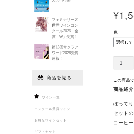
¥
1,
フェミナリーズ
世界ワインコン
クール2026 金
色
賞「W」受賞！
第13回サクラア
ワード2026受賞
速報！
BEANS
美
商品を見る
濃
商品紹介
焼
ワイン一覧
／
ぽってり
マ
コンクール受賞ワイン
セットの
グ
お得なワインセット
コーヒー
カ
ギフトセット