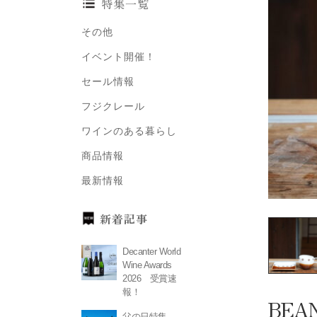
特集一覧
その他
イベント開催！
セール情報
フジクレール
ワインのある暮らし
商品情報
最新情報
新着記事
Decanter World
Wine Awards
2026 受賞速
報！
BEA
父の日特集