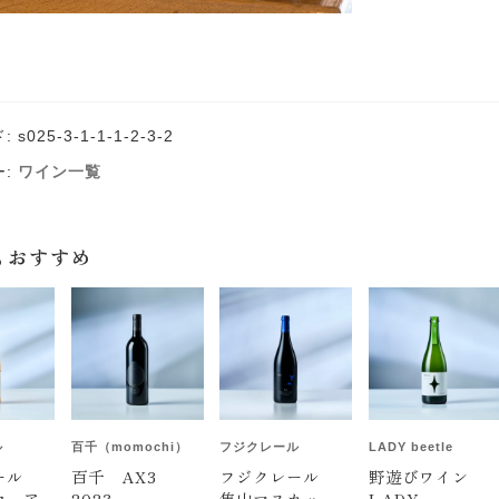
ド:
s025-3-1-1-1-2-3-2
ー:
ワイン一覧
もおすすめ
ル
百千（momochi）
フジクレール
LADY beetle
レール
百千 AX3
フジクレール
野遊びワイン
ウェア
2023
隼山マスカッ
LADY