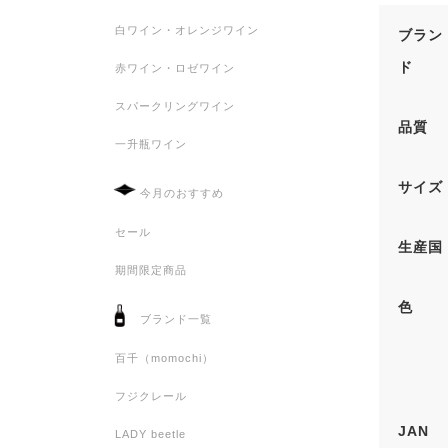
ッ
白ワイン・オレンジワイン
ブラン
プ
ド
赤ワイン・ロゼワイン
個
スパークリングワイン
品質
一升瓶ワイン
サイズ
今月のおすすめ
セール
生産国
期間限定商品
色
ブランド一覧
百千（momochi）
フジクレール
JAN
LADY beetle