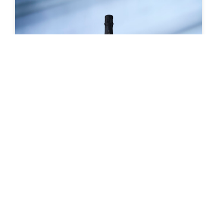
受賞歴
awards received