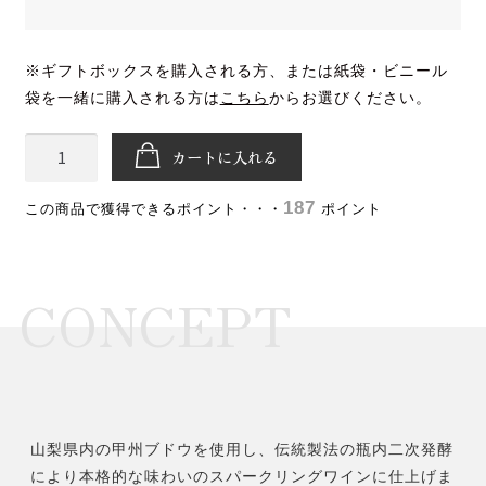
※ギフトボックスを購入される方、または紙袋・ビニール
袋を一緒に購入される方は
こちら
からお選びください。
フ
カートに入れる
ジ
ク
187
ポイント
レ
ー
ル
CONCEPT
ス
パ
ー
ク
リ
ン
山梨県内の甲州ブドウを使用し、伝統製法の瓶内二次発酵
グ
により本格的な味わいのスパークリングワインに仕上げま