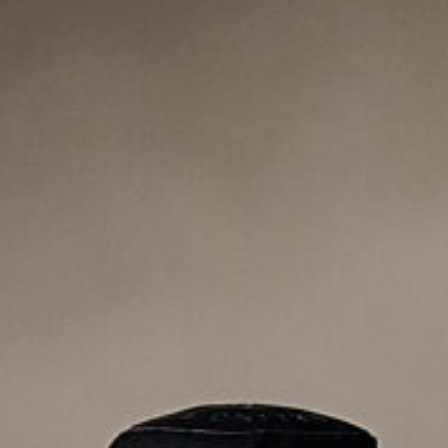
スパークリングワイン
一升瓶ワイン
今月のおすすめ
セール
期間限定商品
ブランド一覧
百千（momochi）
フジクレール
LADY beetle