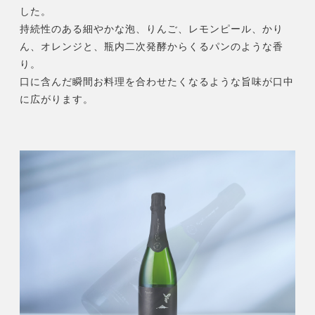
甲
した。
州
持続性のある細やかな泡、りんご、レモンピール、かり
2023
ん、オレンジと、瓶内二次発酵からくるパンのような香
個
り。
口に含んだ瞬間お料理を合わせたくなるような旨味が口中
に広がります。