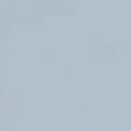
クラノオト（無濾過ワイン）
ジュース
ワイン雑貨・おつまみ
ギフト包装・袋
ワイン用ギフトボックス
紙袋・ビニール袋
店舗情報
お問い合わせ