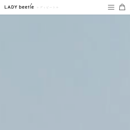
レディビートル
ワイン一覧
TOP
コンクール受賞ワイン
特集を読む
お得なワインセット
商品一覧
ギフトセット
白ワイン・オレンジワイン
赤ワイン・ロゼワイン