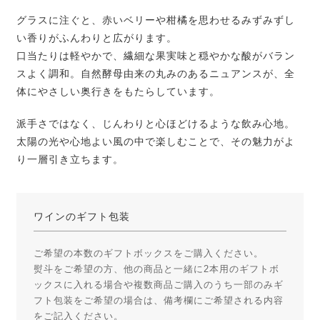
グラスに注ぐと、赤いベリーや柑橘を思わせるみずみずし
い香りがふんわりと広がります。
口当たりは軽やかで、繊細な果実味と穏やかな酸がバラン
スよく調和。自然酵母由来の丸みのあるニュアンスが、全
体にやさしい奥行きをもたらしています。
派手さではなく、じんわりと心ほどけるような飲み心地。
太陽の光や心地よい風の中で楽しむことで、その魅力がよ
り一層引き立ちます。
ワインのギフト包装
ご希望の本数のギフトボックスをご購入ください。
熨斗をご希望の方、他の商品と一緒に2本用のギフトボ
ックスに入れる場合や複数商品ご購入のうち一部のみギ
フト包装をご希望の場合は、備考欄にご希望される内容
をご記入ください。