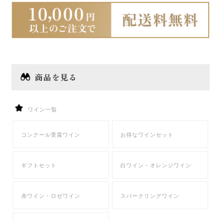
投
投
ナ
フジクレール
稿:
稿:
ビ
LADY beetle
ゲ
ー
クラノオト（無濾過ワイン）
シ
商品を見る
ジュース
ョ
ン
ワイン一覧
ワイン雑貨・おつまみ
コンクール受賞ワイン
お得なワインセット
ギフト包装・袋
ワイン用ギフトボックス
ギフトセット
白ワイン・オレンジワイン
紙袋・ビニール袋
赤ワイン・ロゼワイン
スパークリングワイン
店舗情報