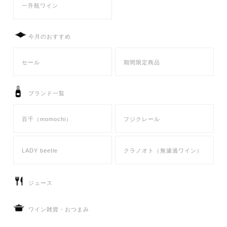
お問い合わせ
一升瓶ワイン
今月のおすすめ
セール
期間限定商品
ブランド一覧
百千（momochi）
フジクレール
LADY beetle
クラノオト（無濾過ワイン）
ジュース
ワイン雑貨・おつまみ