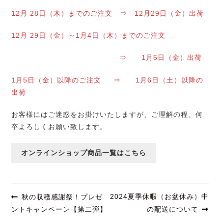
12月 28日（木）までのご注文 ⇒ 12月29日（金）出荷
白ワイン・オレンジワイン
12月 29日（金）～1月4日（木）までのご注文
赤ワイン・ロゼワイン
⇒ 1月5日（金）出荷
スパークリングワイン
1月5日（金）以降のご注文 ⇒ 1月6日（土）以降の
一升瓶ワイン
出荷
今月のおすすめ
お客様にはご迷惑をお掛けいたしますが、ご理解の程、何
卒よろしくお願い致します。
セール
オンラインショップ商品一覧はこちら
期間限定商品
ブランド一覧
投
前
次
2024夏季休暇（お盆休み）中
秋の収穫感謝祭！プレゼ
百千（momochi）
の
の
稿
ントキャンペーン【第二弾】
の配送について