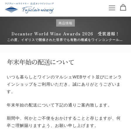
商品情報
Decanter World Wine Awards 2026 受賞速報！
この度、イギリスで開催された世界でも有数の権威をワインコンクール
「Decanter World Wine Awards （デキャンタ・ワールド・ワイン・ア
ワード）2026」において、フジクレールワイナリーのアイテムが入賞いた
特集を読む
しました。 日々向き合っている畑や醸造の積み重ねが、こうした形で評価
年末年始の配送について
いただけ […]
商品一覧
いつも暮らしとワインのマルシェWEBサイト並びにオンラ
インショップをご利用いただき、誠にありがとうございま
ワイン一覧
す。
コンクール受賞ワイン
年末年始の配送について下記の通りご案内致します。
お得なワインセット
期間中、何かとご不便をおかけすることと存じますが、何
卒ご理解賜りますよう、お願い申し上げます。
ギフトセット