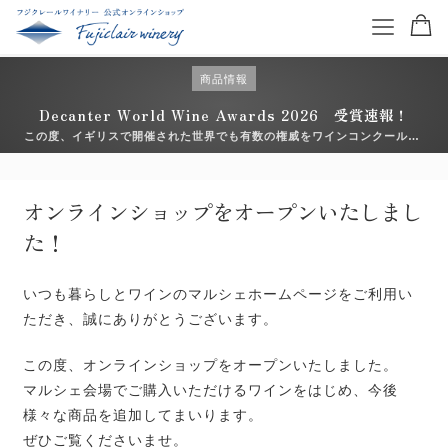
商品情報
Decanter World Wine Awards 2026 受賞速報！
この度、イギリスで開催された世界でも有数の権威をワインコンクール
「Decanter World Wine Awards （デキャンタ・ワールド・ワイン・ア
ワード）2026」において、フジクレールワイナリーのアイテムが入賞いた
特集を読む
しました。 日々向き合っている畑や醸造の積み重ねが、こうした形で評価
オンラインショップをオープンいたしまし
いただけ […]
た！
商品一覧
ワイン一覧
いつも暮らしとワインのマルシェホームページをご利用い
ただき、誠にありがとうございます。
コンクール受賞ワイン
この度、オンラインショップをオープンいたしました。
お得なワインセット
マルシェ会場でご購入いただけるワインをはじめ、今後
様々な商品を追加してまいります。
ギフトセット
ぜひご覧くださいませ。