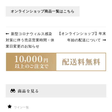
白ワイン・オレンジワイン
オンラインショップ商品一覧はこちら
赤ワイン・ロゼワイン
投
スパークリングワイン
前
次
【オンラインショップ】年末
新型コロナウィルス感染
の
の
稿
対策に伴う売店営業時間・休
年始の配送について
一升瓶ワイン
投
投
業日変更のお知らせ
ナ
稿:
稿:
ビ
今月のおすすめ
ゲ
セール
ー
期間限定商品
シ
商品を見る
ョ
ブランド一覧
ン
百千（momochi）
ワイン一覧