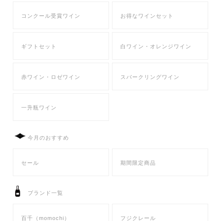
フジクレール
コンクール受賞ワイン
お得なワインセット
LADY beetle
ギフトセット
白ワイン・オレンジワイン
クラノオト（無濾過ワイン）
赤ワイン・ロゼワイン
スパークリングワイン
ジュース
一升瓶ワイン
ワイン雑貨・おつまみ
今月のおすすめ
ギフト包装・袋
ワイン用ギフトボックス
セール
期間限定商品
紙袋・ビニール袋
ブランド一覧
店舗情報
百千（momochi）
フジクレール