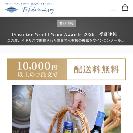
商品情報
Decanter World Wine Awards 2026 受賞速報！
この度、イギリスで開催された世界でも有数の権威をワインコンクール
「Decanter World Wine Awards （デキャンタ・ワールド・ワイン・ア
ワード）2026」において、フジクレールワイナリーのアイテムが入賞いた
特集を読む
しました。 日々向き合っている畑や醸造の積み重ねが、こうした形で評価
いただけ […]
商品一覧
ワイン一覧
コンクール受賞ワイン
お得なワインセット
ギフトセット