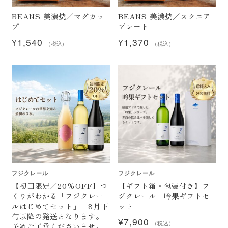
BEANS 美濃焼／マグカッ
BEANS 美濃焼／スクエア
プ
プレート
¥
1,540
¥
1,370
（税込）
（税込）
フジクレール
フジクレール
【初回限定／20%OFF】つ
【ギフト箱・包装付き】フ
くりがわかる「フジクレー
ジクレール 吟果ギフトセ
ルはじめてセット」｜8月下
ット
旬以降の発送となります。
¥
7,900
（税込）
予めご了承くださいませ。