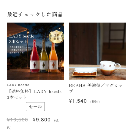
最近チェックした商品
BEANS 美濃焼／マグカッ
LADY beetle
【送料無料】LADY beetle
プ
3本セット
¥
1,540
（税込）
セール
¥
10,560
¥
9,800
元
現
（税
の
在
込）