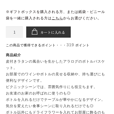
フジクレール
※ギフトボックスを購入される方、または紙袋・ビニール
袋を一緒に購入される方は
こちら
からお選びください。
LADY beetle
THE
クラノオト（無濾過ワイン）
カートに入れる
AROROG
／
ジュース
319
ポイント
ボ
ト
商品紹介
ワイン雑貨・おつまみ
ル
皮付きラタンの風合いを生かしたアラログのボトルバスケ
バ
ット。
ギフト包装・袋
ス
お部屋でのワインやボトルの見せる収納や、持ち運びにも
ワイン用ギフトボックス
ケ
便利なデザインです。
ッ
ピクニックシーンでは、雰囲気作りにも役立ちます。
紙袋・ビニール袋
ト
お友達のお家のお呼ばれに使うのも◎
（４
ボトルを入れるだけでテーブルが華やかになるデザイン。
店舗情報
本）
気分を変えたい食事シーンに取り入れるだけでも◎
個
ボトル以外にもドライフラワーを入れてお部屋に飾るのも