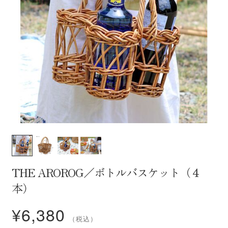
白ワイン・オレンジワイン
赤ワイン・ロゼワイン
スパークリングワイン
一升瓶ワイン
今月のおすすめ
セール
期間限定商品
THE AROROG／ボトルバスケット（４
本）
ブランド一覧
¥
6,380
百千（momochi）
（税込）