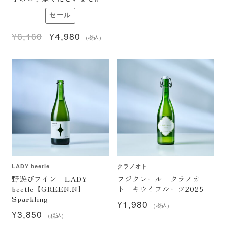
セール
¥
6,160
¥
4,980
元
現
（税込）
の
在
価
の
格
価
は
格
¥6,160
は
で
¥4,980
し
で
た。
す。
LADY beetle
クラノオト
野遊びワイン LADY
フジクレール クラノオ
beetle【GREEN.N】
ト キウイフルーツ2025
Sparkling
¥
1,980
（税込）
¥
3,850
（税込）