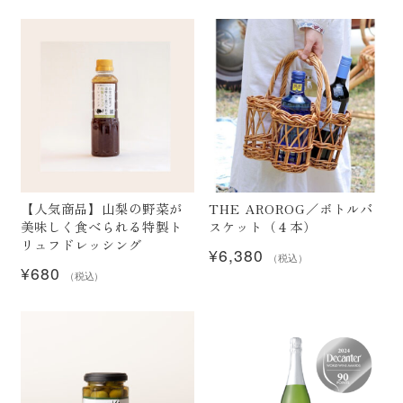
価
の
格
価
は
格
¥10,560
は
で
¥9,800
し
で
た。
す。
【人気商品】山梨の野菜が
THE AROROG／ボトルバ
美味しく食べられる特製ト
スケット（４本）
リュフドレッシング
¥
6,380
（税込）
¥
680
（税込）