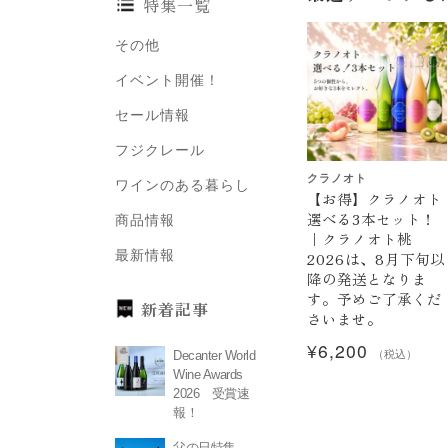
特集一覧
その他
イベント開催！
セール情報
フジクレール
クラノオト
ワインのある暮らし
【お得】クラノオト
選べる3本セット！
商品情報
｜クラノオト桃
最新情報
2026は、8月下旬以
降の発送となりま
す。予めご了承くだ
新着記事
さいませ。
¥
6,200
（税込）
Decanter World
Wine Awards
2026 受賞速
報！
父の日特集