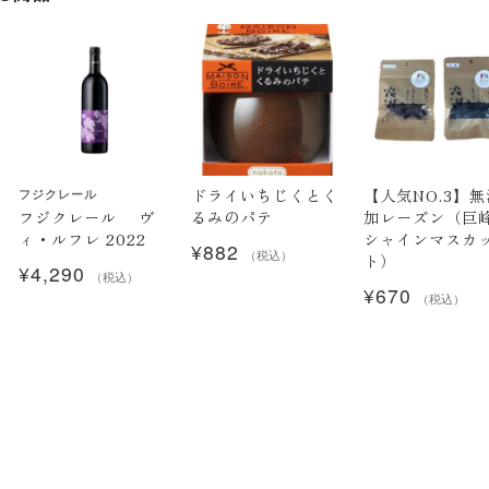
ドライいちじくとく
【人気NO.3】無
フジクレール
フジクレール ヴ
るみのパテ
加レーズン（巨
ィ・ルフレ 2022
シャインマスカ
¥
882
（税込）
ト）
¥
4,290
（税込）
¥
670
（税込）