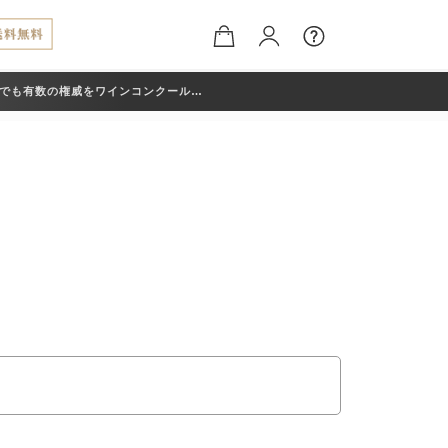
でも有数の権威をワインコンクール
Awards （デキャンタ・ワールド・ワイン・ア
クレールワイナリーのアイテムが入賞いた
や醸造の積み重ねが、こうした形で評価