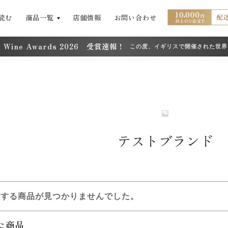
読む
商品一覧
店舗情報
お問い合わせ
ld Wine Awards 2026 受賞速報！
この度、イギリスで開催された世界
「Decanter World Wine 
ワード）2026」において、フジ
しました。 日々向き合っている畑
いただけ […]
テストブランド
致する商品が見つかりませんでした。
た商品